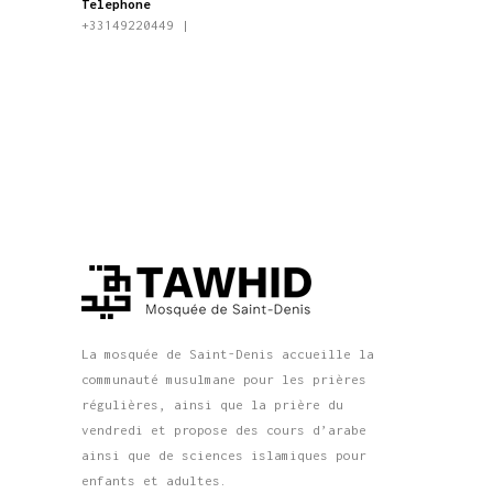
Telephone
+33149220449
|
La mosquée de Saint-Denis accueille la
communauté musulmane pour les prières
régulières, ainsi que la prière du
vendredi et propose des cours d’arabe
ainsi que de sciences islamiques pour
enfants et adultes.