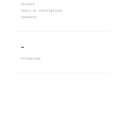
Accueil
Cours et inscriptions
Contacts
_
Actualités
Restez à l’écoute pour les mises à
jour