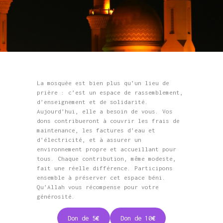
La mosquée est bien plus qu’un lieu de
prière : c’est un espace de rassemblement,
d’enseignement et de solidarité.
Aujourd’hui, elle a besoin de vous. Vos
dons contribueront à couvrir les frais de
maintenance, les factures d’eau et
d’électricité, et à assurer un
environnement propre et accueillant pour
tous. Chaque contribution, même modeste,
fait une réelle différence. Participons
ensemble à préserver cet espace béni.
Qu’Allah vous récompense pour votre
générosité.
Don de 5
€
Don de 10
€