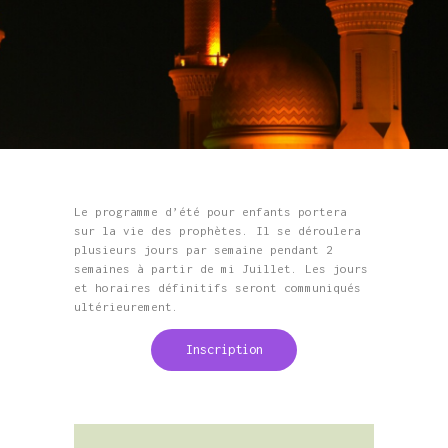
Le programme d’été pour enfants portera
sur la vie des prophètes. Il se déroulera
plusieurs jours par semaine pendant 2
semaines à partir de mi Juillet. Les jours
et horaires définitifs seront communiqués
ultérieurement.
Inscription