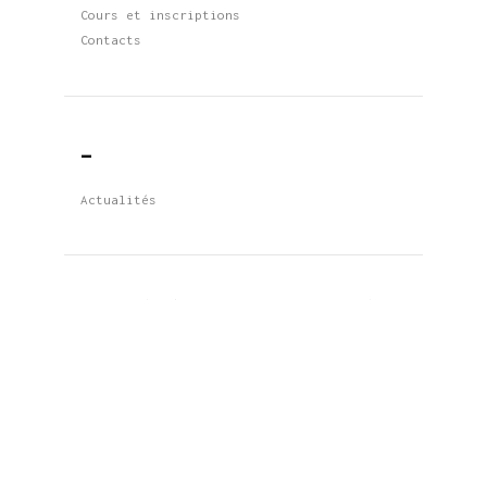
Cours et inscriptions
Contacts
_
Actualités
Restez à l’écoute pour les mises à
jour
Mosquée Tawhid
© 2026. Tous droits