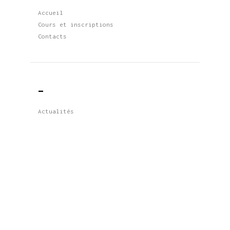
Accueil
Cours et inscriptions
Contacts
_
Actualités
Restez à l’écoute pour les mises à
jour