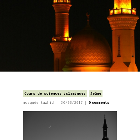
Cours de sciences islamiques
Jeûne
mosquée tawhid
30/05/2017
0
comments