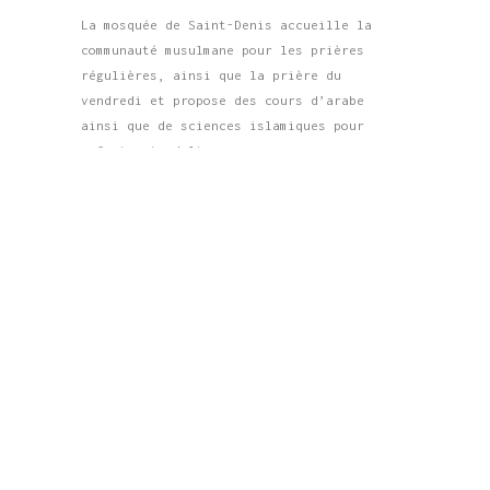
produit
La mosquée de Saint-Denis accueille la
communauté musulmane pour les prières
régulières, ainsi que la prière du
vendredi et propose des cours d’arabe
ainsi que de sciences islamiques pour
enfants et adultes.
À propos
Accueil
Cours et inscriptions
Contacts
_