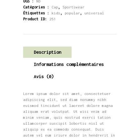
UGS :
ND
Catégories :
,
Cap
Sportswear
Étiquettes :
,
,
kids
popular
universal
Product ID:
251
Description
Informations complémentaires
Avis (0)
Lorem ipsum dolor sit amet, consectetuer
adipiscing elit, sed diam nonummy nibh
euismod tincidunt ut laoreet dolore magna
aliquam erat volutpat. Ut wisi enim ad
minim veniam, quis nostrud exerci tation
ullamcorper suscipit lobortis nisl ut
aliquip ex ea commodo consequat. Duis
autem vel eum iriure dolor in hendrerit in