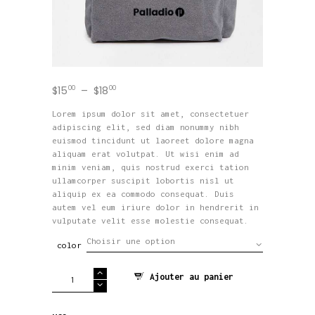
$
15
00
–
$
18
00
Plage
de
prix :
Lorem ipsum dolor sit amet, consectetuer
$15
0
adipiscing elit, sed diam nonummy nibh
0
euismod tincidunt ut laoreet dolore magna
à
aliquam erat volutpat. Ut wisi enim ad
$18
0
minim veniam, quis nostrud exerci tation
0
ullamcorper suscipit lobortis nisl ut
aliquip ex ea commodo consequat. Duis
autem vel eum iriure dolor in hendrerit in
vulputate velit esse molestie consequat.
color
quantité
Ajouter au panier
de
Logo
Backpack