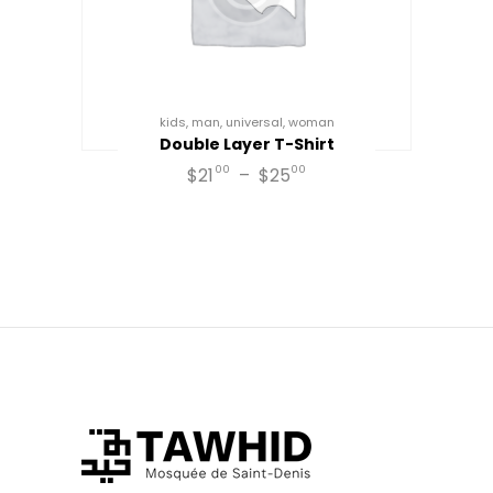
kids
,
man
,
universal
,
woman
Double Layer T-Shirt
00
00
$
21
–
$
25
Plage
de
Ce
prix :
produit
$21
0
0
a
à
plusieurs
$25
0
variations.
0
Les
options
peuvent
être
choisies
sur
la
page
du