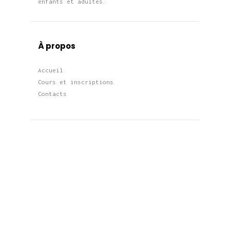
enfants et adultes.
À propos
Accueil
Cours et inscriptions
Contacts
_
Actualités
Restez à l’écoute pour les mises à
jour