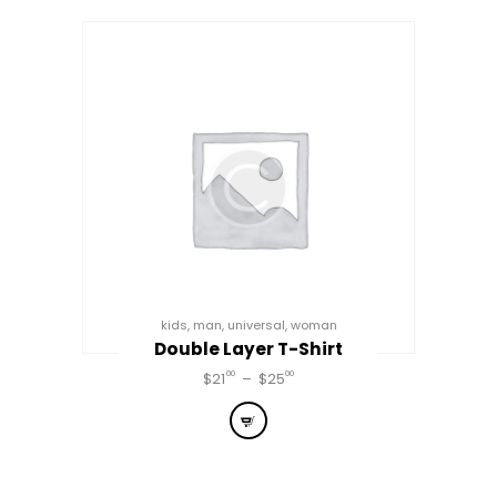
au
plus
ancien
kids
,
man
,
universal
,
woman
Double Layer T-Shirt
00
00
$
21
–
$
25
Plage
de
Ce
prix :
produit
$21
0
a
0
à
plusieurs
$25
0
variations.
0