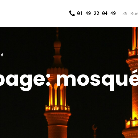
Accueil
01 49 22 04 49
39 Ru
Cours et
inscriptions
Dons
id
page: mosqu
Contact