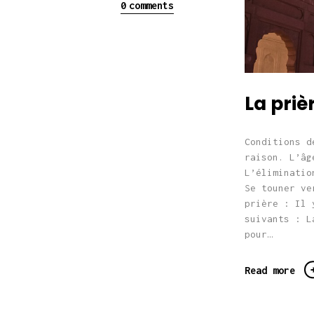
0
comments
La priè
Conditions d
raison. L’âg
L’éliminatio
Se touner ve
prière : Il 
suivants : L
pour…
Read more