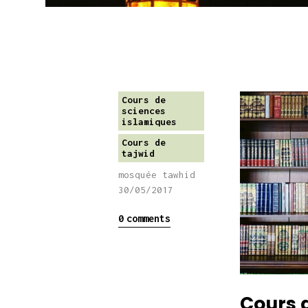
Cours de
sciences
islamiques
Cours de
tajwid
mosquée tawhid
30/05/2017
0
comments
Cours d