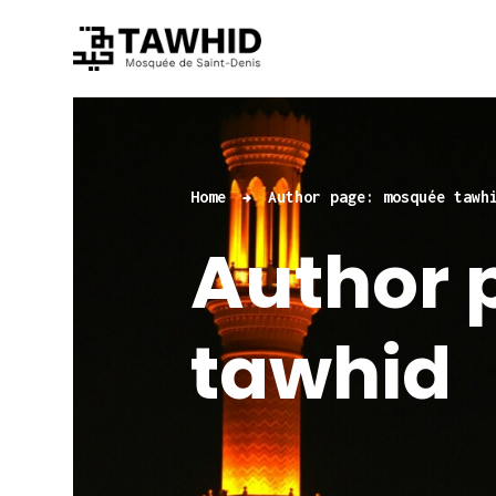
Home
Author page: mosquée tawh
Author 
tawhid