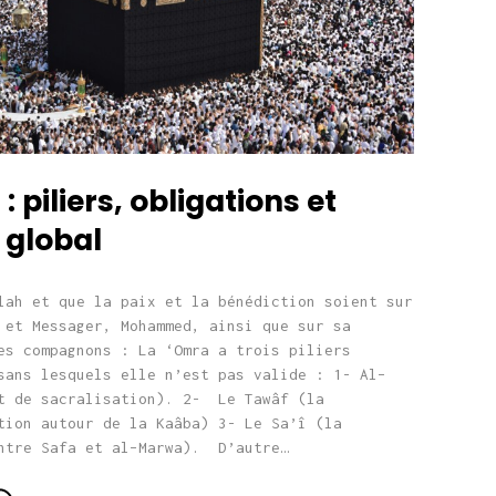
: piliers, obligations et
 global
lah et que la paix et la bénédiction soient sur
 et Messager, Mohammed, ainsi que sur sa
es compagnons : La ‘Omra a trois piliers
sans lesquels elle n’est pas valide : 1- Al–
t de sacralisation). 2- Le Tawâf (la
tion autour de la Kaâba) 3- Le Sa’î (la
ntre Safa et al–Marwa). D’autre…