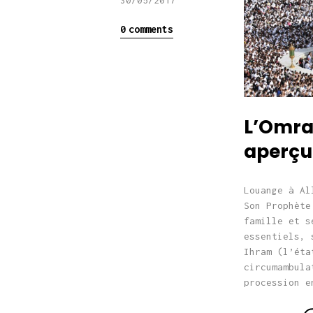
30/05/2017
0
comments
L’Omra 
aperçu
Louange à Al
Son Prophète
famille et s
essentiels, 
Ihram (l’éta
circumambula
procession e