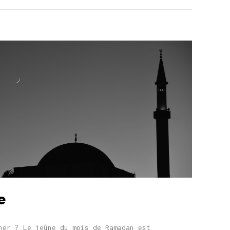
e
ner ? Le jeûne du mois de Ramadan est