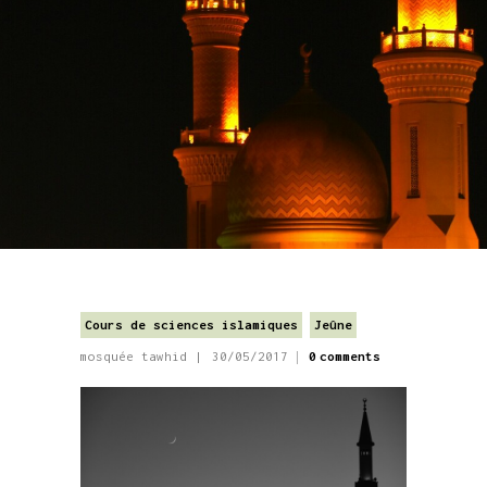
Cours de sciences islamiques
Jeûne
mosquée tawhid
30/05/2017
0
comments