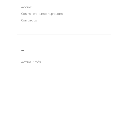
Accueil
Cours et inscriptions
Contacts
_
Actualités
Restez à l’écoute pour les mises à
jour