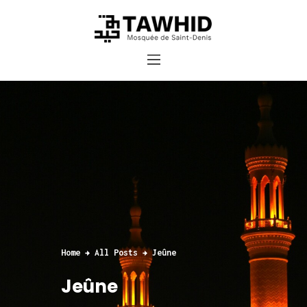
Accueil
Cours et inscriptions
Dons
Contact
Home
All Posts
Jeûne
Jeûne