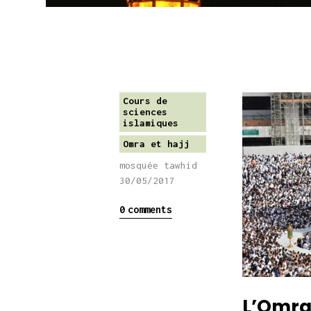
Cours de
sciences
islamiques
Omra et hajj
mosquée tawhid
30/05/2017
0
comments
L’Omra 