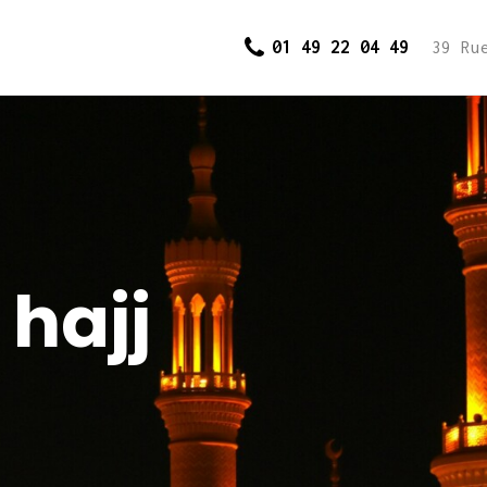
Accueil
01 49 22 04 49
39 Ru
Cours et
inscriptions
Dons
j
Contact
 hajj