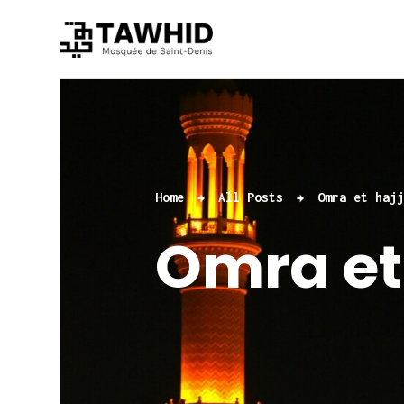
Home
All Posts
Omra et haj
Omra et