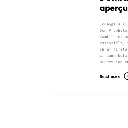
aperçu
Louange à Al
Son Prophète
famille et s
essentiels, 
Ihram (l’éta
circumambula
procession e
Read more