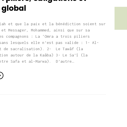
 global
lah et que la paix et la bénédiction soient sur
 et Messager, Mohammed, ainsi que sur sa
es compagnons : La ‘Omra a trois piliers
sans lesquels elle n’est pas valide : 1- Al–
t de sacralisation). 2- Le Tawâf (la
tion autour de la Kaâba) 3- Le Sa’î (la
ntre Safa et al–Marwa). D’autre…