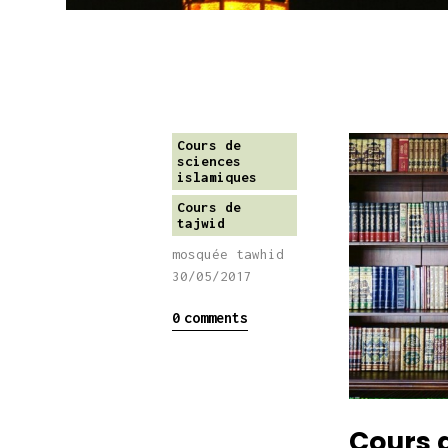
Cours de
sciences
islamiques
Cours de
tajwid
mosquée tawhid
30/05/2017
0
comments
Cours d