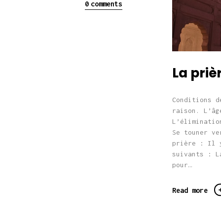
0
comments
La priè
Conditions d
raison. L’âg
L’éliminatio
Se touner ve
prière : Il 
suivants : L
pour…
Read more