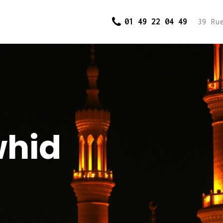
Accueil
01 49 22 04 49
39 Ru
Cours et
inscriptions
Dons
Contact
whid