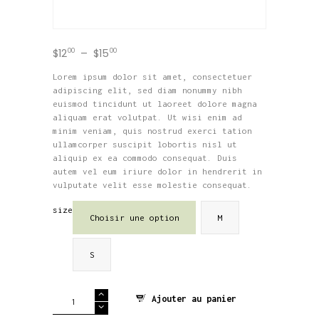
$
12
00
–
$
15
00
Plage
de
prix :
Lorem ipsum dolor sit amet, consectetuer
$12
0
adipiscing elit, sed diam nonummy nibh
0
euismod tincidunt ut laoreet dolore magna
à
aliquam erat volutpat. Ut wisi enim ad
$15
0
minim veniam, quis nostrud exerci tation
0
ullamcorper suscipit lobortis nisl ut
aliquip ex ea commodo consequat. Duis
autem vel eum iriure dolor in hendrerit in
vulputate velit esse molestie consequat.
size
Choisir une option
M
S
quantité
Ajouter au panier
de