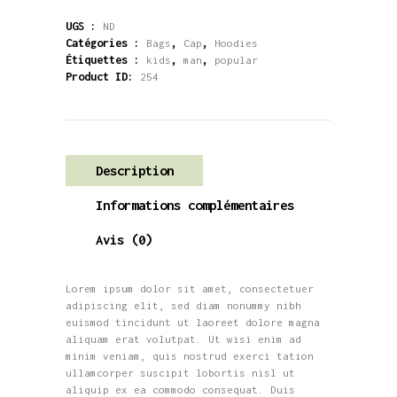
Logo
T-
UGS :
ND
Shirt
Catégories :
,
,
Bags
Cap
Hoodies
Étiquettes :
,
,
kids
man
popular
Product ID:
254
Description
Informations complémentaires
Avis (0)
Lorem ipsum dolor sit amet, consectetuer
adipiscing elit, sed diam nonummy nibh
euismod tincidunt ut laoreet dolore magna
aliquam erat volutpat. Ut wisi enim ad
minim veniam, quis nostrud exerci tation
ullamcorper suscipit lobortis nisl ut
aliquip ex ea commodo consequat. Duis